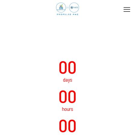
00
days
00
hours
00